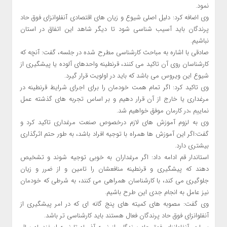
نمود.
وی اضافه کرد: دلیل اصلی شیوع و زیان های اقتصادی آنفلوانزای فوق حاد
پرندگان باید آسیب شناسی شود تا دیگر شاهد این اتفاق در استان
نباشیم.
صادقی با اشاره به مباحث کارشناسی مطرح شده در جلسه، گفت: آنچه که
کارشناسان روی آن تاکید می کنند، قرنطینه واحدهای آلوده یا پیشگیری از
شیوع این ویروس می باشد که باید در اولویت قرار گیرد.
وی تاکید کرد: اگر تمام همت خودمان را برای اجرای شرایط قرنطینه در
مرغداری یا خارج از آن قرار دهیم و بر اساس تجربه های گذشته عمل
نماییم ،در کارمان موفق خواهیم شد.
وی به لزوم آموزش های لازم درخصوص صنعت مرغداری تاکید کرد و
گفت:اگر این آموزش ها همراه با توجیه افراد باشد، به طور حتم اثرگذاری
بیشتری دارد.
استاندار قم ادامه داد: اگر مرغداران به خوبی توجیه شوند و تشخیص
دهند که پیشگیری و قرنطینه منافعشان را تامین و از ضرر و زیان
جلوگیری می کند، با کارشناسان همراهی می کنند، به شرطی که خودمان
نیز عامل به انجام جدی این طرح باشیم.
وی گفت: مصوبه های کمیته های پنج گانه ای که در امر پیشگیری از
آنفلوانزای فوق حاد پرندگان فعال هستند باید کارشناسی تر باشد.