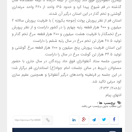
بیماری آنفلوانزای فوق حاد پرندگان از نیمه آذرماه تا نیمه اسفندماه سال
گذشته در قم شیوع پیدا کرد و حدود ۱۶۵ واحد از ۶۲۰ واحد مرغداری
گوشتی و تخم گذار در این استان درگیر آن شدند.
استان قم از نظر پرورش پولت (جوجه یکروزه ) با ظرفیت پرورش سالانه ۲
میلیون و ۹۰۰ هزار قطعه رتبه چهارم را در کشور داراست و از نظر پرورش
مرغ تخمگذار با ظرفیت هشت میلیون و ۲۰۰ هزار قطعه مرغ تخم گذار و
تولید ۶۸.۵ هزار تن تخم مرغ در سال رتبه ششم را داراست.
این استان ظرفیت پرورش پنج میلیون و ۷۰۰ هزار قطعه مرغ گوشتی و
تولید ۳۶.۵ هزار تن گوشت مرغ در سال را داراست.
دومین جلسه ستاد آنفلوانزای فوق حاد پرندگان در سال جاری با حضور
مسئولان ذیربط در سالن جلسات امام جواد(ع) استانداری قم برگزار شد؛
در این جلسه بر قرنطینه واحدهای درگیر آنفلوانزا و همچنین عقیم سازی
کود مرغی تاکید شد.
/۲۰۸۵/ ۶۱۳۳/
انتهای پیام
برچسب ها :
این مطلب بدون برچسب می باشد.
https://qomna.ir/?p=84609