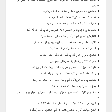
سازش
کاهش محسوس دما از سه‌شنبه آغاز می‌شود
نماهنگ مسافر کربلا منتشر شد + ویدئو
«مرگ بر آمریکا» ریشه در معارف دینی دارد
رشته‌های «چاپ» و «کفش» به هنرستان‌های قم اضافه شد
افزایش دمای قم در آغاز هفته جاری ادامه دارد
تاکید امام جمعه قم نسبت به لزوم پرهیز از دودستگی
اعزام تیم ۱۲۰ نفره هلال‌احمر قم به کربلا
تجمع بانوان جان‌فدای قمی در دفتر رهبر انقلاب
دعوت ۳۴ ورزشکار به اردوهای تیم ملی
ناوگان اورژانس هوایی قم به بالگرد پیشرفته تجهیز شد
وزش باد شدید و گردوخاک دوباره در راه قم است
زیرسازی باند فرودگاه قم پاییز امسال به اتمام می‌رسد
برق ۱۰ اداره پر مصرف در قم قطع شد
برگزاری کارگاه تخصصی آموزش رسانه‌ای اربعینی «قرار روایت» در
قم
گازرسانی به ۳۴ موکب در قم طی یک ماه گذشته
قطع موقت گاز در بخش‌هایی از قم، جعفریه و مبارک‌آباد