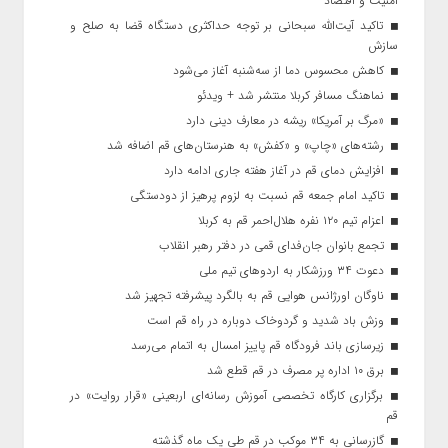
امنیت و اقتصاد
تاکید آیت‌الله‌ سبحانی بر توجه حداکثری دستگاه قضا به صلح و
سازش
کاهش محسوس دما از سه‌شنبه آغاز می‌شود
نماهنگ مسافر کربلا منتشر شد + ویدئو
«مرگ بر آمریکا» ریشه در معارف دینی دارد
رشته‌های «چاپ» و «کفش» به هنرستان‌های قم اضافه شد
افزایش دمای قم در آغاز هفته جاری ادامه دارد
تاکید امام جمعه قم نسبت به لزوم پرهیز از دودستگی
اعزام تیم ۱۲۰ نفره هلال‌احمر قم به کربلا
تجمع بانوان جان‌فدای قمی در دفتر رهبر انقلاب
دعوت ۳۴ ورزشکار به اردوهای تیم ملی
ناوگان اورژانس هوایی قم به بالگرد پیشرفته تجهیز شد
وزش باد شدید و گردوخاک دوباره در راه قم است
زیرسازی باند فرودگاه قم پاییز امسال به اتمام می‌رسد
برق ۱۰ اداره پر مصرف در قم قطع شد
برگزاری کارگاه تخصصی آموزش رسانه‌ای اربعینی «قرار روایت» در
قم
گازرسانی به ۳۴ موکب در قم طی یک ماه گذشته