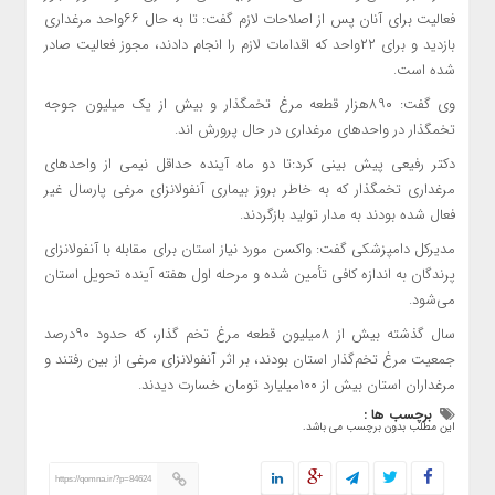
فعالیت برای آنان پس از اصلاحات لازم گفت: تا به حال ۶۶واحد مرغداری
بازدید و برای ۲۲واحد که اقدامات لازم را انجام دادند، مجوز فعالیت صادر
شده است.
وی گفت: ۸۹۰هزار قطعه مرغ تخمگذار و بیش از یک میلیون جوجه
تخمگذار در واحدهای مرغداری در حال پرورش اند.
دکتر رفیعی پیش بینی کرد:تا دو ماه آینده حداقل نیمی از واحدهای
مرغداری تخمگذار که به خاطر بروز بیماری آنفولانزای مرغی پارسال غیر
فعال شده بودند به مدار تولید بازگردند.
مدیرکل دامپزشکی گفت: واکسن مورد نیاز استان برای مقابله با آنفولانزای
پرندگان به اندازه کافی تأمین شده و مرحله اول هفته آینده تحویل استان
می‌شود.
سال گذشته بیش از ۸میلیون قطعه مرغ تخم گذار، که حدود ۹۰درصد
جمعیت مرغ تخم‌گذار استان بودند، بر اثر آنفولانزای مرغی از بین رفتند و
مرغداران استان بیش از ۱۰۰میلیارد تومان خسارت دیدند.
برچسب ها :
این مطلب بدون برچسب می باشد.
https://qomna.ir/?p=84624