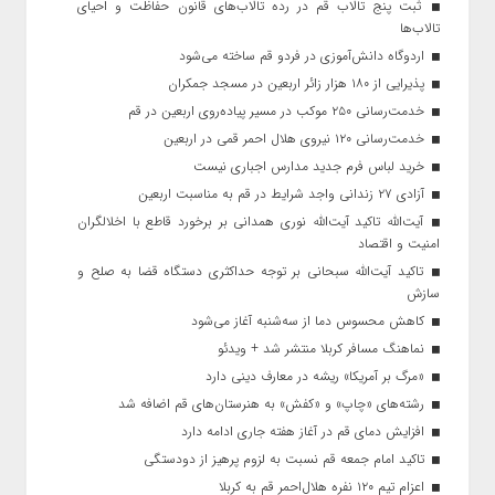
ثبت پنج تالاب قم در رده تالاب‌های قانون حفاظت و احیای
تالاب‌ها
اردوگاه دانش‌آموزی در فردو قم ساخته می‌شود
پذیرایی از ۱۸۰ هزار زائر اربعین در مسجد جمکران
خدمت‌رسانی ۲۵۰ موکب در مسیر پیاده‌روی اربعین در قم
خدمت‌رسانی ۱۲۰ نیروی هلال احمر قمی در اربعین
خرید لباس فرم جدید مدارس اجباری نیست
آزادی ۲۷ زندانی واجد شرایط در قم به مناسبت اربعین
آیت‌الله تاکید آیت‌الله نوری همدانی بر برخورد قاطع با اخلالگران
امنیت و اقتصاد
تاکید آیت‌الله‌ سبحانی بر توجه حداکثری دستگاه قضا به صلح و
سازش
کاهش محسوس دما از سه‌شنبه آغاز می‌شود
نماهنگ مسافر کربلا منتشر شد + ویدئو
«مرگ بر آمریکا» ریشه در معارف دینی دارد
رشته‌های «چاپ» و «کفش» به هنرستان‌های قم اضافه شد
افزایش دمای قم در آغاز هفته جاری ادامه دارد
تاکید امام جمعه قم نسبت به لزوم پرهیز از دودستگی
اعزام تیم ۱۲۰ نفره هلال‌احمر قم به کربلا