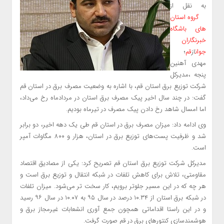
به نقل از
گروه استان
های باشگاه
خبرنگاران
جوان
از
؛
قم
مهدی آهنین
پنجه ،مدیرکل
شرکت توزیع برق استان قم، با اشاره به وضعیت مصرف برق در استان قم
گفت: در چند سال اخیر پیک مصرف برق استان در مردادماه رخ می‌داد،
اما امسال شاهد رخ دادن پیک مصرف در تیرماه بودیم.
وی ادامه داد: میزان مصرف برق در استان قم طی یک دهه اخیر، دو برابر
شد و ظرفیت پست‌های توزیع برق در استان، هزار و ۸۰۰ مگاوات آمپر
است.
مدیرکل شرکت توزیع برق استان قم تصریح کرد: یکی از مصادیق اقتصاد
مقاومتی، تلاش برای کاهش تلفات در شبکه انتقال و توزیع برق است و
هر چه که در این مسیر جلوتر برویم، کار سخت تر می‌شود. میزان تلفات
در شبکه برق استان از ۱۰.۳۴ درصد در سال ۹۵ به ۱۰.۰۷ در سال ۹۶ رسید
و در این راستا اقداماتی همچون جمع آوری انشعابات غیرمجاز برق و
هوشمندسازی کنتورهای برق در قم صورت گرفت.