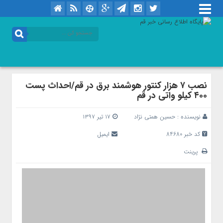
نصب ۷ هزار کنتور هوشمند برق در قم/احداث پست
۴۰۰ کیلو واتی در قم
نویسنده :
حسین همتی نژاد
۱۷ تیر ۱۳۹۷
کد خبر 84680
ایمیل
پرینت