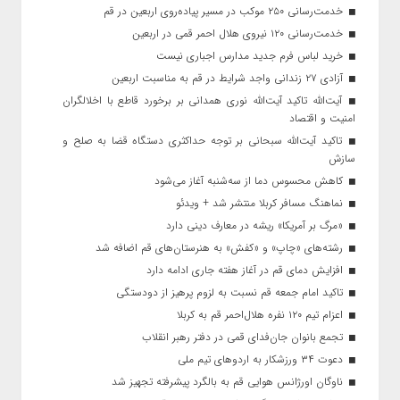
خدمت‌رسانی ۲۵۰ موکب در مسیر پیاده‌روی اربعین در قم
خدمت‌رسانی ۱۲۰ نیروی هلال احمر قمی در اربعین
خرید لباس فرم جدید مدارس اجباری نیست
آزادی ۲۷ زندانی واجد شرایط در قم به مناسبت اربعین
آیت‌الله تاکید آیت‌الله نوری همدانی بر برخورد قاطع با اخلالگران
امنیت و اقتصاد
تاکید آیت‌الله‌ سبحانی بر توجه حداکثری دستگاه قضا به صلح و
سازش
کاهش محسوس دما از سه‌شنبه آغاز می‌شود
نماهنگ مسافر کربلا منتشر شد + ویدئو
«مرگ بر آمریکا» ریشه در معارف دینی دارد
رشته‌های «چاپ» و «کفش» به هنرستان‌های قم اضافه شد
افزایش دمای قم در آغاز هفته جاری ادامه دارد
تاکید امام جمعه قم نسبت به لزوم پرهیز از دودستگی
اعزام تیم ۱۲۰ نفره هلال‌احمر قم به کربلا
تجمع بانوان جان‌فدای قمی در دفتر رهبر انقلاب
دعوت ۳۴ ورزشکار به اردوهای تیم ملی
ناوگان اورژانس هوایی قم به بالگرد پیشرفته تجهیز شد