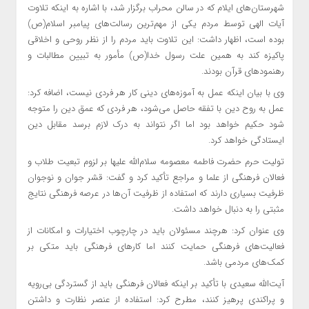
شهرستان‌های ایلام که در سالن محراب برگزار شد، با اشاره به اینکه تلاوت
آیات الهی توسط مردم یکی از مهم‌ترین رسالت‌های پیامبر اسلام(ص)
بوده است، اظهار داشت: این تلاوت باید مردم را از نظر روحی و اخلاقی
پاکیزه کند به همین علت رسول خدا(ص) مأمور به تبیین مطالبات و
رهنمودهای قرآن بودند.
وی با بیان اینکه عمل به آموزه‌های دینی کار هر فردی نیست، اضافه کرد:
عمل به روح دین با تفقه حاصل می‌شود، هر فردی که عمق دین را متوجه
شود حکیم خواهد بود اما اگر نتواند به درک لازم برسد مقابل دین
ایستادگی خواهد کرد.
تولیت حرم حضرت فاطمه معصومه سلام‌الله علیها بر لزوم تبعیت طلاب و
فعالان فرهنگی از علما و مراجع تأکید کرد و گفت: قشر جوان و نوجوان
ظرفیت بسیاری دارند که استفاده از ظرفیت آن‌ها در عرصه فرهنگی نتایج
مثبتی را به دنبال خواهد داشت.
وی عنوان کرد: هرچند مسئولان باید در چارچوب اختیارات و امکانات از
فعالیت‌های فرهنگی حمایت کنند اما کارهای فرهنگی باید متکی بر
کمک‌های مردمی باشد.
آیت‌الله سعیدی با تأکید بر اینکه فعالان فرهنگی باید از گستردگی بی‌رویه
و پراکندی پرهیز کنند، مطرح کرد: استفاده از عنصر نظارت و داشتن