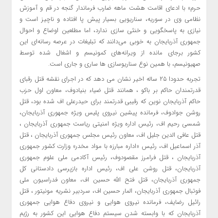
حرم» با ادعای اقامت هشت ماهه ضارب فرماندار گنجه در قم و آموزش
نظامی وی در سوریه، سناریویی بسیار پیش پا افتاده و ناچیز است و
نیازی به پاسخگویی و خنثی سازی ندارد، اما مطلعین اوضاع و احوال
جمهوری آذربایجان به خوبی می‌دانند که تبلیغات در عرصه رسانه‌ای این
کشور برجای مانده از ویرانه‌های کمونیسم و اشغال شده توسط
صهیونیسم، با همین نوع سناریوسازی ها ساری و جاری است.
تجربه حدودا ۲۵ ساله اخیر نشان می دهد که در اجرای نقشه قتل رقبای
قدرتمندان حاکم بر باکو ، همانند قتل ضیاء بنیادوف، معاون اول حزب
حاکم آذربایجان نوین که رقیبی قدرتمند برای حیدرعلی اف شده بود، قتل
روشن جوادوف، فرمانده پیشین نیروی پلیس ویژه جمهوری آذربایجان،
شمسی رحیم اف، رئیس اداره ویژه امنیتی ریاست جمهوری آذربایجان ،
قتل عافی الدین جلیل اف، معاون رئیس مجلس جمهوری آذربایجان ، قتل
آذر اسماعیل اف، رئیس «اداره مبارزه با مواد مخدر» وزارت کشور جمهوری
آذربایجان ، قتل فرامرز مقصودوف، رئیس آکادمی ملی علوم جمهوری
آذربایجان، قتل روشن علی اف، رئیس اداره بازپرسی دادستانی کل
جمهوری آذربایجان، قتل فتح الله حسین اف، معاون فدراسیون ملی
فوتبال جمهوری آذربایجان، المار حسین اف، سردبیر نشریه مونیتور ، قتل
رائیل رضایف، فرمانده نیروی هوایی و نیروی دفاع هوایی جمهوری
آذربایجان که با وابسته شدن سیستم دفاع هوایی این کشور به رژیم