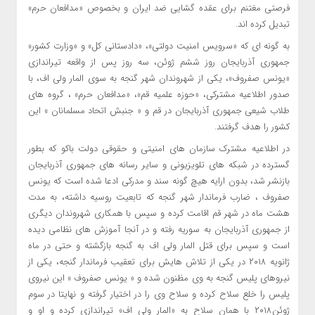
فرصتی مغتنم برای عقده گشایی ضد ایران و بخصوص «مدافعان حرم»
تبدیل کرده اند.
به گونه ای که «سرویس امنیت دولتی»، «دادستانی کل» و «وزارت کشور»
جمهوری آذربایجان روز ششم ژوئن، سه روز پس از واقعه تیراندازی
«یونس صفروف»، یکی از شهروندان شهر گنجه به سوی المار ولی اف، با
صدور اطلاعیه مشترکی، «حوزه علمیه قم»، «مدافعان حرم» ، گروه های
طلاب شیعی جمهوری آذربایجان در قم و « جنبش اتحاد مسلمانان » این
کشور را هدف گرفتند.
در اطلاعیه مشترک سازمان های امنیتی و حقوقی دولت باکو که بطور
گسترده در شبکه های تلویزیونی و سایر رسانه های جمهوری آذربایجان
بازنشر شد، بدون ارایه هیچ گونه سند و مدرکی ادعا شده است که یونس
صفروف ، ضارب فرماندار شهر گنجه که تابعیت روسیه داشته، به مدت
هشت ماه در شهر قم اقامت کرده و سپس با همکاری شهروندان دیگری
از جمهوری آذربایجان به سوریه رفته و در آنجا آموزش های نظامی دیده
است و سپس برای قتل المار ولی اف به گنجه بازگشته و حتی در ماه
ژانویه ۲۰۱۸ در یکی از تلاش هایش برای تعقیب فرماندار گنجه، یکی از
نیروهای پلیس گنجه به وی مظنون شده و « یونس صفروف » این نیروی
پلیس را خلع سلاح کرده و سلاح وی را در اختیار گرفته و نهایتا در سوم
ژوئن۲۰۱۸ با همان سلاح به «المار ولی اف» تیراندازی کرده و او و