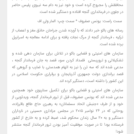
محافظش را مجروح کرده است و خود نیز به دام سه نیروی پلیس حاضر
در جلوی در فرمانداری گنجه افتاده و دستگیر شده است.
سمت راست: یونس صفروف * سمت چپ: المار ولی اف
رسانه های باکو خبر دادند که با آورده شدن جراحان حاذق مغز و اعصاب از
ترکیه ، فرماندار گنجه از مرگ نجات یافته و برای ادامه معالجه به اسراییل
برده شده است.
سازمان های امنیتی و قضایی باکو در تلاش برای سازمان دهی شده و
تشکیلاتی و تروریستی قلمداد کردن سوء قصد به جان فرماندار گنجه ،
مدعی شده اند که سه تن را نیز به اتهام همدستی با ضارب و گروهی که
قصد براندازی دولت جمهوری آذربایجان و برقراری حکومت اسلامی در
این کشور را داشته است، دستگیر کرده اند.
سازمان های امنیتی و قضایی باکو برای تکمیل سناریوی خود همچنین
مدعی شده اند که یونس صفروف، قبل از ترور فرماندار گنجه، ویدئویی از
خود و از طرف «جنبش اتحاد مسلمانان» به رهبری حاج طالع باقرزاده،
روحانی که در ۲۶ نوامبر ۲۰۱۵ در مجلس عزاداری حسینی در نارداران
دستگیر و به ۲۰ سال زندان محکوم شد، ضبط کرده و به خارج از کشور
فرستاده بود! تا در صورت موفقیت آمیز بودن ترور فرماندار گنجه منتشر
شود!