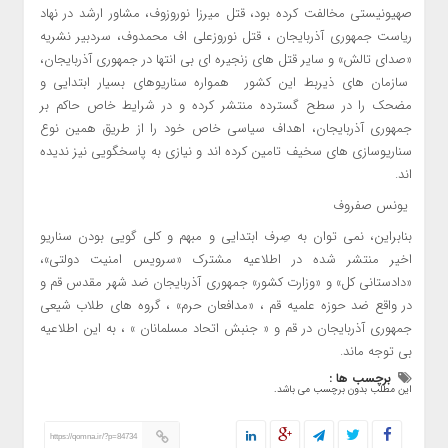
صهیونیستی مخالفت کرده بود، قتل میرزا نوروزوف، مشاور ارشد در نهاد
ریاست جمهوری آذربایجان ، قتل نوروزعلی اف محمدوف، سردبیر نشریه
«صدای تالش» و سایر قتل های زنجیره ای بی انتها در جمهوری آذربایجان،
سازمان های ذیربط این کشور همواره سناریوهای بسیار ابتدایی و
مضحک را در سطح گسترده منتشر کرده و در شرایط خاص حاکم بر
جمهوری آذربایجان، اهداف سیاسی خاص خود را از طریق همین نوع
سناریوسازی های سخیف تامین کرده اند و نیازی به پاسخگویی نیز ندیده
اند.
یونس صفروف
بنابراین، نمی توان به صِرف ابتدایی و مبهم و کلی گویی بودن سناریو
اخیر منتشر شده در اطلاعیه مشترک «سرویس امنیت دولتی»،
«دادستانی کل» و «وزارت کشور» جمهوری آذربایجان ضد شهر مقدس قم و
در واقع ضد حوزه علمیه قم ، «مدافعان حرم» ، گروه های طلاب شیعی
جمهوری آذربایجان در قم و « جنبش اتحاد مسلمانان » ، به این اطلاعیه
بی توجه ماند.
برچسب ها :
این مطلب بدون برچسب می باشد.
https://qomna.ir/?p=84734