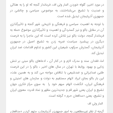
در مورد اخیر، گلوله خوردن المار ولی اف، فرماندار گنجه که او را به هتاکی
و ضدیت با تشیع می‌شناختند، به موضوعی سیاسی و چالشی در
جمهوری آذربایجان تبدیل شده است.
با توجه به اهمیت سیاسی و فرهنگی و تاریخی شهر گنجه و تاثیرگذاری
آن در مقابل باکو و نیز گستردگی و اهمیت و تاثیرگذاری موضوع حمله به
فرماندار گنجه، دولت باکو نیز تلاش کرده است که این ماجرا را به فرصت
دیگری در پیشبرد سیاست ضربه زدن به تشیع اصیل در جمهوری
آذربایجان، گسترش سرکوب شیعیان این کشور و تداوم اقدامات ضد ایران
تبدیل کند.
اما، فقدان سند و مدرک لازم و در کنار آن ، ادعاهای باکو مبنی بر تنش
زدایی و بهبود روابط با تهران در سال های اخیر ، باکو را در این فرصت
طلبی ضدایرانی و ضدشیعی با تناقض مواجه می کند و به همین علت،
این بار باکو بجای ایراد اتهام مستقیم به دولت و سازمان های امنیتی و
فرهنگی ایران، انگشت اتهام مبهم خود را به سوی مرکز فکری جهان
تشیع و ایران یعنی شهر قم و جدیدترین مظهر و نماد قدرت معنوی ایران
و تشیع، یعنی «مدافعان حرم » گرفته است.
المار ولی اف
گرچه از نظر غیرمطلعین به امور جمهوری آذربایجان، متهم کردن «مدافعان