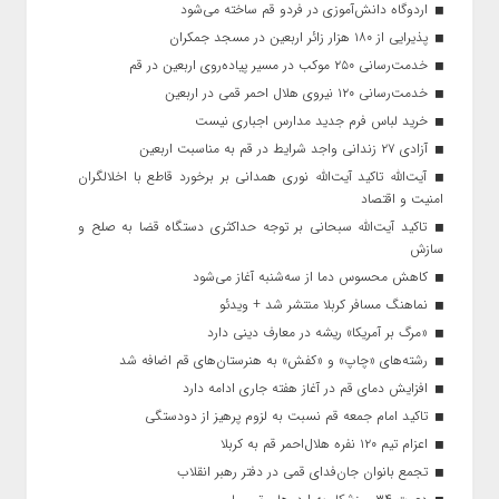
اردوگاه دانش‌آموزی در فردو قم ساخته می‌شود
پذیرایی از ۱۸۰ هزار زائر اربعین در مسجد جمکران
خدمت‌رسانی ۲۵۰ موکب در مسیر پیاده‌روی اربعین در قم
خدمت‌رسانی ۱۲۰ نیروی هلال احمر قمی در اربعین
خرید لباس فرم جدید مدارس اجباری نیست
آزادی ۲۷ زندانی واجد شرایط در قم به مناسبت اربعین
آیت‌الله تاکید آیت‌الله نوری همدانی بر برخورد قاطع با اخلالگران
امنیت و اقتصاد
تاکید آیت‌الله‌ سبحانی بر توجه حداکثری دستگاه قضا به صلح و
سازش
کاهش محسوس دما از سه‌شنبه آغاز می‌شود
نماهنگ مسافر کربلا منتشر شد + ویدئو
«مرگ بر آمریکا» ریشه در معارف دینی دارد
رشته‌های «چاپ» و «کفش» به هنرستان‌های قم اضافه شد
افزایش دمای قم در آغاز هفته جاری ادامه دارد
تاکید امام جمعه قم نسبت به لزوم پرهیز از دودستگی
اعزام تیم ۱۲۰ نفره هلال‌احمر قم به کربلا
تجمع بانوان جان‌فدای قمی در دفتر رهبر انقلاب