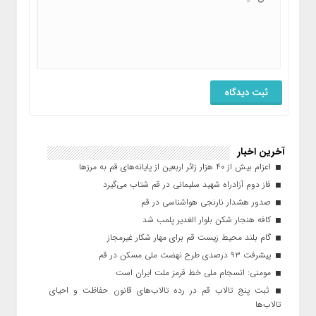
آخرین اخبار
اعزام بیش از ۴۰ هزار زائر اربعین از پایانه‌های قم به مرزها
فاز دوم آزادراه شهید سلیمانی در قم شتاب می‌گیرد
صدور هشدار نارنجی هواشناسی در قم
کافه هنجار شکن بلوار الغدیر پلمب شد
گام بلند محیط زیست قم برای مهار شکار غیرمجاز
پیشرفت ۹۳ درصدی طرح نهضت ملی مسکن در قم
مومنی: انسجام ملی خط قرمز ملت ایران است
ثبت پنج تالاب قم در رده تالاب‌های قانون حفاظت و احیای
تالاب‌ها