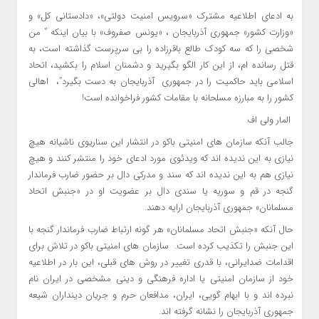
به ادعای اطلاعیه مشترک «سرویس امنیت دولتی»، «دادستانی کل» و
«وزارت کشور» جمهوری آذربایجان ، «یونس صفروف» با بیان اینکه ” من
شخصی را که سه کودک طالع باقرزاده را بی سرپرست گذاشته است، به
قتل رسانده ام، از این کار الگو بگیرید و دشمنان اسلام را بکشید، اتحاد
اسلامی باید حاکمیت را در جمهوری آذربایجان به دست بگیرد”، اهالی
کشور را به مبارزه مسلحانه با مقامات کشور فراخوانده است!
المار ولی اف
جالب آنکه سازمان های امنیتی باکو در انتشار این سناریوی ناشیانه هیچ
نیازی به این ندیده اند که ویدئوی مورد ادعای خود را منتشر کنند و هیچ
نیازی هم به این ندیده اند که سند و مدرکی دال بر حضور ضارب فرماندار
گنجه در قم و سوریه یا سندی دال بر عضویت او در «جنبش اتحاد
مسلمانان» جمهوری آذربایجان ارایه دهند.
حال آنکه «جنبش اتحاد مسلمانان» هر گونه ارتباط ضارب فرماندار گنجه با
این جنبش را تکذیب کرده است. سازمان های امنیتی باکو در تلاش برای
اقدامات ضدایرانی، با قدری تغییر در روش های قبلی، این بار در اطلاعیه
خود از سازمان امنیتی یا اداره فرهنگی و دینی مشخصی در ایران نام
نبرده اند و با ابهام گویی، ایران، مدافعان حرم و جریان دینداران شیعه
جمهوری آذربایجان را نشانه گرفته اند.