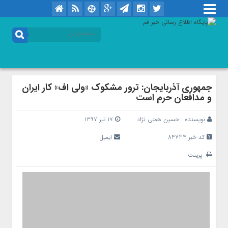
جمهوری آذربایجان: ترور مشکوک «ولی اف» کار ایران
و مدافعان حرم است
نویسنده :
حسین همتی نژاد
۱۷ تیر ۱۳۹۷
کد خبر 84734
ایمیل
پرینت