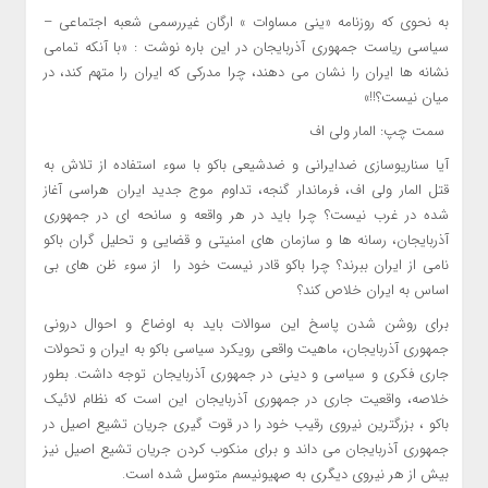
به نحوی که روزنامه «ینی مساوات » ارگان غیررسمی شعبه اجتماعی –
سیاسی ریاست جمهوری آذربایجان در این باره نوشت : «با آنکه تمامی
نشانه ها ایران را نشان می دهند، چرا مدرکی که ایران را متهم کند، در
میان نیست؟!!»
سمت چپ: المار ولی اف
آیا سناریوسازی ضدایرانی و ضدشیعی باکو با سوء استفاده از تلاش به
قتل المار ولی اف، فرماندار گنجه، تداوم موج جدید ایران هراسی آغاز
شده در غرب نیست؟ چرا باید در هر واقعه و سانحه ای در جمهوری
آذربایجان، رسانه ها و سازمان های امنیتی و قضایی و تحلیل گران باکو
نامی از ایران ببرند؟ چرا باکو قادر نیست خود را از سوء ظن های بی
اساس به ایران خلاص کند؟
برای روشن شدن پاسخ این سوالات باید به اوضاع و احوال درونی
جمهوری آذربایجان، ماهیت واقعی رویکرد سیاسی باکو به ایران و تحولات
جاری فکری و سیاسی و دینی در جمهوری آذربایجان توجه داشت. بطور
خلاصه، واقعیت جاری در جمهوری آذربایجان این است که نظام لائیک
باکو ، بزرگترین نیروی رقیب خود را در قوت گیری جریان تشیع اصیل در
جمهوری آذربایجان می داند و برای منکوب کردن جریان تشیع اصیل نیز
بیش از هر نیروی دیگری به صهیونیسم متوسل شده است.