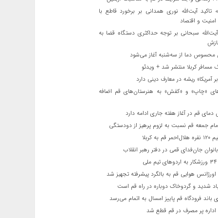
ه تاکید آیت‌الله نوری همدانی بر برخورد قاطع با
 امنیت و اقتصاد
یت‌الله‌ سبحانی بر توجه حداکثری دستگاه قضا به
ازش
حسوس دما از سه‌شنبه آغاز می‌شود
مسافر کربلا منتشر شد + ویدئو
 آمریکا» ریشه در معارف دینی دارد
ای «چاپ» و «کفش» به هنرستان‌های قم اضافه
دمای قم در آغاز هفته جاری ادامه دارد
مام جمعه قم نسبت به لزوم پرهیز از دودستگی
 قم به کربلا
نوان جان‌فدای قمی در دفتر رهبر انقلاب
ی
اورژانس هوایی قم به بالگرد پیشرفته تجهیز شد
 شدید و گردوخاک دوباره در راه قم است
 باند فرودگاه قم پاییز امسال به اتمام می‌رسد