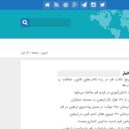
امروز : جمعه / ۱۶ مرداد / ۱۴۰۵ .::. برابر با : Friday, 7 August , 2026
بار
ج تالاب قم در رده تالاب‌های قانون حفاظت و
ب‌ها
 دانش‌آموزی در فردو قم ساخته می‌شود
ن در مسجد جمکران
یر پیاده‌روی اربعین در قم
لال احمر قمی در اربعین
باس فرم جدید مدارس اجباری نیست