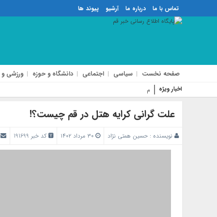
تماس با ما
درباره ما
آرشیو
پیوند ها
صفحه نخست
سیاسی
اجتماعی
دانشگاه و حوزه
ورزشی و 
اخبار ویژه
مذاکره با آمریکا تأم
علت گرانی کرایه هتل در قم چیست؟!
نویسنده :
حسین همتی نژاد
۳۰ مرداد ۱۴۰۲
کد خبر 191699