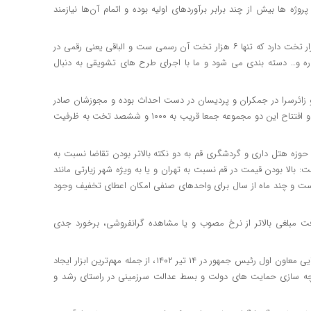
ژه ها بیش از چند برابر برآوردهای اولیه بوده و اتمام آن‌ها نیازمند
مدیرکل میراث فرهنگی قم گفت: استان قم در مجموع بیش از ۱۴ هزار تخت دارد که تنها ۶ هزار تخت آن رسمی ست و الباقی یعنی رقمی در
ک ستاره و… دسته بندی می شود و ما با اجرای طرح های تشویقی به دنبال
 زائرسرا در جمکران و پردیسان در دست احداث بوده و مجوزشان صادر
شده که ساختمان یکی از این دو آماده و نزدیک به بهره برداری است و افتتاح این دو مجموعه جمعا قریب به ۱۰۰۰ و ششصد تخت به ظرفیت
 حوزه هتل داری و گردشگری قم به دو نکته بالاتر بودن تقاضا نسبت به
: بالا بودن قیمت در قم نسبت به تهران و یا به ویژه شهر زیارتی مانند
ت و چند ماه از سال برای واحدهای صنفی امکان اعطای تخفیف وجود
 مبلغی بالاتر از نرخ مصوب و یا مشاهده گرانفروشی، برخورد جدی
گفتنی است تسهیلات تبصره ۱۸ قانون بودجه مطابق دستورالعمل اجرایی معاون اول رئیس جمهور در ۱۴ تیر ۱۴۰۲، از جمله مهم‌ترین ابزار ایجاد
کپارچه سازی حمایت های دولت و بسط عدالت سرزمینی در راستای رشد و