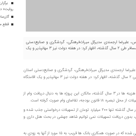
برگزار
روایت» در
گازرسانی به ۳۴ موکب در 
قطع موق
به گزارش پایگاه اطلاع رسانی خبرقم (قم‌نا) به نقل از خبرگزاری فارس، علیرضا ارجمندی مدیرکل میراث‌‎فرهنگی، گردشگری و صنایع‌دستی
استان قم با اشاره به افتتاح ۵ هتل و مهمانپذیر و تعداد زیادی خانه مسافر طی ۲ سال گذشته، اظهار کرد: در هفته دولت نیز ۳ مهانپذیر و یک
به نقل از خبرگزاری فارس، علیرضا ارجمندی مدیرکل میراث‌‎فرهنگی، گردشگری و صنایع‌دستی استان
قم با اشاره به افتتاح ۵ هتل و مهمانپذیر و تعداد زیادی خانه مسافر طی ۲ سال گذشته، اظهار کرد: در هفته دولت نیز ۳ مهانپذیر و یک اقامتگاه
وی افزود: بالای ۵۶ پروژه در دست اجرا داریم که با توجه به بالا رفتن هزینه ها در ۳ سال گذشته، مالکان این پروژه ها به دنبال دریافت وام از
ارجمندی با اشاره به لزوم افزایش ظرفیت گردشگری استان قم افزود: در سال گذشته تنها ۲۰۰ میلیارد تومان از تسهیلات درخواستی جذب شده و
ران، بدون دریافت تسهیلات نمی توانیم شاهد جهشی در بحث هتل داری و
وی افزود: بیش از ۲۵ پروژه بالای ۷۰ درصد آمادگی به استانداری معرفی شده که در صورت همکاری بانک ها قریب به ۱۵ مورد از آنها به زودی به