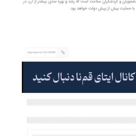
شجویان و گردشگران سلامت است که رشد و بهره مندی بیشتر از آن، در
با حمایت بیش از پیش دولت خواهد بود.
https://qomna.ir/?p=191699