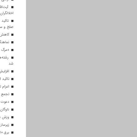
آیت‌الل
اخلالگران
تاکید آ
صلح و س
کاهش م
نماهنگ 
«مرگ بر
رشته‌ه
شد
افزایش 
تاکید ا
اعزام تیم ۱۲۰ نفره هلال‌احمر
تجمع با
دعوت ۳۴ ورزشکار به اردوهای تیم مل
ناوگان 
وزش باد
زیرسازی
برق ۱۰ اداره پر مصرف در قم قطع شد