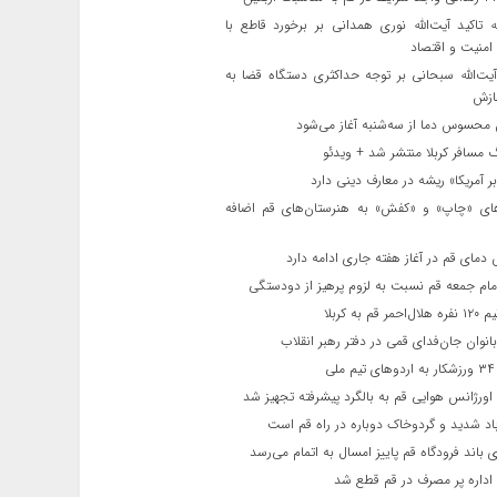
ه تاکید آیت‌الله نوری همدانی بر برخورد قاطع با
 امنیت و اقتصاد
یت‌الله‌ سبحانی بر توجه حداکثری دستگاه قضا به
ازش
حسوس دما از سه‌شنبه آغاز می‌شود
مسافر کربلا منتشر شد + ویدئو
 آمریکا» ریشه در معارف دینی دارد
ای «چاپ» و «کفش» به هنرستان‌های قم اضافه
دمای قم در آغاز هفته جاری ادامه دارد
مام جمعه قم نسبت به لزوم پرهیز از دودستگی
 قم به کربلا
نوان جان‌فدای قمی در دفتر رهبر انقلاب
ی
اورژانس هوایی قم به بالگرد پیشرفته تجهیز شد
 شدید و گردوخاک دوباره در راه قم است
 باند فرودگاه قم پاییز امسال به اتمام می‌رسد