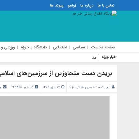
تماس با ما
درباره ما
آرشیو
پیوند ها
صفحه نخست
سیاسی
اجتماعی
دانشگاه و حوزه
ورزشی و 
اخبار ویژه
مذاکره با آمریکا تأ
بریدن دست متجاوزین از سرزمین‌های اسلا
نویسنده :
حسین همتی نژاد
۰۲ مهر ۱۴۰۲
کد خبر 192850
ا