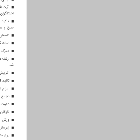
آیت‌الل
اخلالگران
تاکید آ
صلح و س
کاهش م
نماهنگ 
«مرگ بر
رشته‌ه
شد
افزایش 
تاکید ا
اعزام تیم ۱۲۰ نفره هلال‌احمر
تجمع با
دعوت ۳۴ ورزشکار به اردوهای تیم مل
ناوگان 
وزش باد
زیرسازی
برق ۱۰ اداره پر مصرف در قم قطع شد