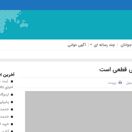
جوانان
چند رسانه ای
آگهی دولتی
می قطعی است
آخرین اخ
ثبت پن
یمیل
پرینت
احیای تالا
اردوگاه
پذیرایی از ۱۸۰ هزار زائر اربعی
خدمت‌رسانی ۲۵۰ موکب در مس
خدمت‌رسانی ۱۲۰ نیروی ه
خرید ل
آزادی ۲۷ زندانی واجد شرایط در قم به مناسبت اربعین