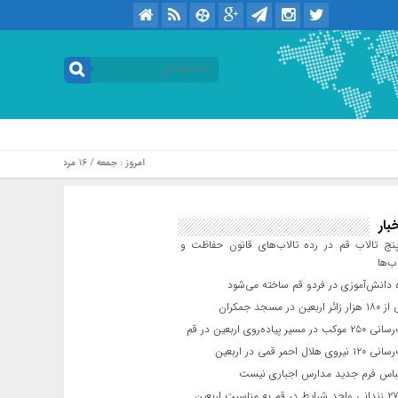
امروز : جمعه / ۱۶ مرداد / ۱۴۰۵ .::. برابر با : Friday, 7 August , 2026
بار
ج تالاب قم در رده تالاب‌های قانون حفاظت و
ب‌ها
 دانش‌آموزی در فردو قم ساخته می‌شود
ن در مسجد جمکران
یر پیاده‌روی اربعین در قم
لال احمر قمی در اربعین
باس فرم جدید مدارس اجباری نیست