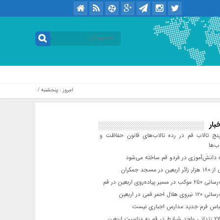
امروز : پنجشنبه / ۱۵ مرداد / ۱۴۰۵ .::. برابر با : Thursday, 6 August , 2026
بار
ج تالاب قم در رده تالاب‌های قانون حفاظت و
ب‌ها
 دانش‌آموزی در فردو قم ساخته می‌شود
ن در مسجد جمکران
یر پیاده‌روی اربعین در قم
لال احمر قمی در اربعین
باس فرم جدید مدارس اجباری نیست