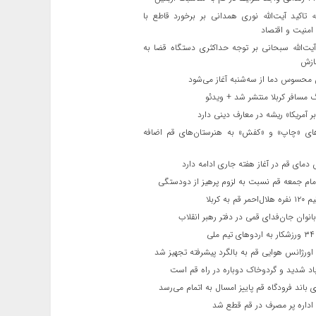
ه تاکید آیت‌الله نوری همدانی بر برخورد قاطع با
 امنیت و اقتصاد
یت‌الله‌ سبحانی بر توجه حداکثری دستگاه قضا به
ازش
حسوس دما از سه‌شنبه آغاز می‌شود
مسافر کربلا منتشر شد + ویدئو
 آمریکا» ریشه در معارف دینی دارد
ای «چاپ» و «کفش» به هنرستان‌های قم اضافه
دمای قم در آغاز هفته جاری ادامه دارد
مام جمعه قم نسبت به لزوم پرهیز از دودستگی
 قم به کربلا
نوان جان‌فدای قمی در دفتر رهبر انقلاب
ی
اورژانس هوایی قم به بالگرد پیشرفته تجهیز شد
 شدید و گردوخاک دوباره در راه قم است
 باند فرودگاه قم پاییز امسال به اتمام می‌رسد