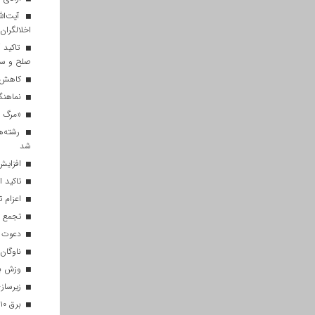
آیت‌الل
اخلالگران
تاکید آ
صلح و س
کاهش م
نماهنگ 
«مرگ بر
رشته‌ه
شد
افزایش 
تاکید ا
اعزام تیم ۱۲۰ نفره هلال‌احمر
تجمع با
دعوت ۳۴ ورزشکار به اردوهای تیم مل
ناوگان 
وزش باد
زیرسازی
برق ۱۰ اداره پر مصرف در قم قطع شد